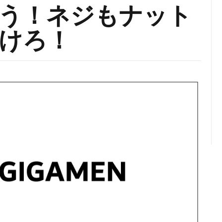
う！ネジもナット
けろ！