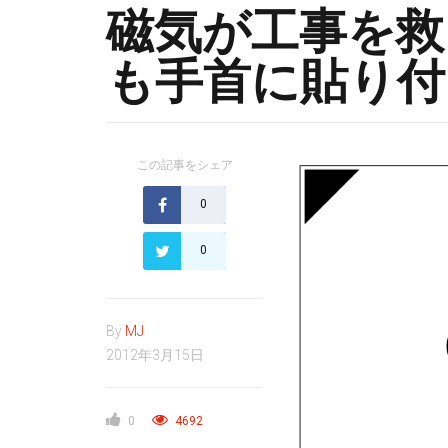
磁気が工事を救
も手首に貼り付
この記事をシェア
0
0
By
MJ
2012年3月15日
0
4692