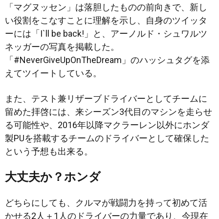
「マグヌッセン」は落胆したものの前向きで、新し
い役割をこなすことに理解を示し、自身のツイッタ
ーには「I`ll be back!」と、アーノルド・シュワルツ
ネッガーの写真を掲載した。
「#NeverGiveUpOnTheDream」のハッシュタグを添
えてツイートしている。
また、テスト兼リザーブドライバーとしてチームに
留めた拝啓には、来シーズン3代目のマシンを走らせ
る可能性や、2016年以降マクラーレン以外にホンダ
製PUを搭載するチームのドライバーとして確保した
という予想も出来る。
大丈夫か？ホンダ
どちらにしても、クルマが戦闘力を持って初めて活
かせる2人＋1人のドライバーの力量であり、今現在