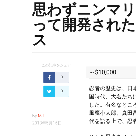
思わずニンマリ
って開発されたMa
ス
この記事をシェア
～$10,000
0
忍者の歴史は、日
0
国時代、大名たち
した。有名なとこ
風魔小太郎、真田
By
MJ
代を語る上で、忍
2013年5月16日