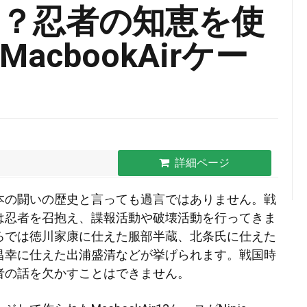
？忍者の知恵を使
cbookAirケー
詳細ページ
本の闘いの歴史と言っても過言ではありません。戦
は忍者を召抱え、諜報活動や破壊活動を行ってきま
ろでは徳川家康に仕えた服部半蔵、北条氏に仕えた
昌幸に仕えた
出浦盛清などが挙げられます。戦国時
者の話を欠かすことはできません。