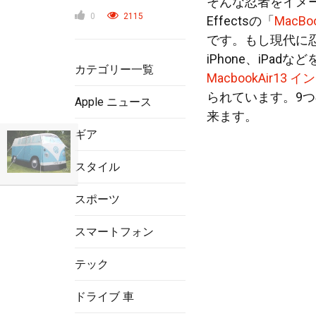
そんな忍者をイメージし
0
2115
Effectsの「
MacBo
です。もし現代に
iPhone、iPadな
カテゴリー一覧
MacbookAir13
られています。9
Apple ニュース
来ます。
ギア
スタイル
スポーツ
スマートフォン
テック
ドライブ 車