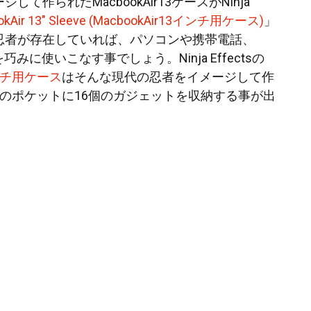
て作られたMacbookAir13ケースがNinja
okAir 13″ Sleeve (MacbookAir13インチ用ケース)
」
忍者が存在していれば、パソコンや携帯電話、
どを巧みに使いこなす事でしょう。Ninja Effectsの
 インチ用ケース
はそんな現代の忍者をイメージして作
つのポケットに16個のガジェットを収納する事が出