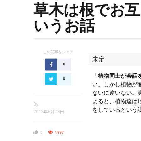
草木は根でお互
いうお話
この記事をシェア
未定
0
「
植物同士が会話
0
い。しかし植物が
ないに違いない。
よると、
植物達は
By
をしているという
2012年6月18日
0
1997