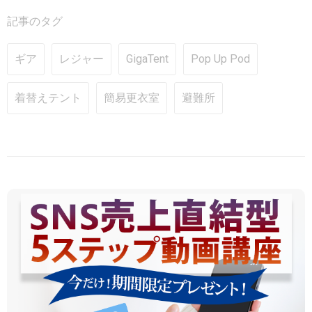
記事のタグ
ギア
レジャー
GigaTent
Pop Up Pod
着替えテント
簡易更衣室
避難所