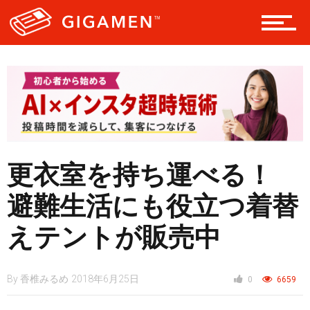
レジャー
ヘルス・健康
スタイル
更衣室を持ち運べる！
避難生活にも役立つ着替
仮想通貨
えテントが販売中
スマートフォン
By
香椎みるめ
2018年6月25日
0
6659