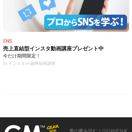
SNS
売上直結型インスタ動画講座プレゼント中
今だけ期間限定！
By
インスタ×AI超時短術講座
男の夢を読む！GIGAMENギ