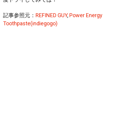
記事参照元：
REFINED GUY
,
Power Energy
Toothpaste(indiegogo)