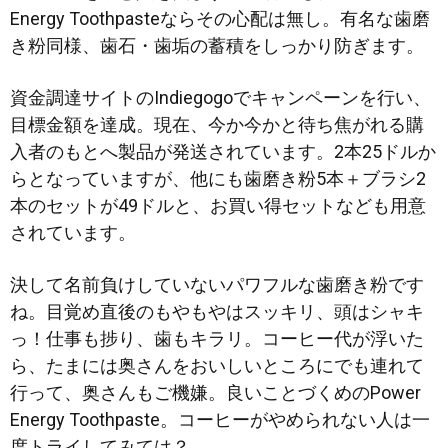
Energy Toothpasteならその心配は無し。有名な歯磨
き粉同様、歯石・歯垢の蓄積をしっかり防ぎます。
資金調達サイトのIndiegogoでキャンペーンを行い、
目標金額を達成。現在、今か今かと待ち焦がれる購
入者のもとへ製品が発送されています。2本25ドルか
らとなっていますが、他にも歯磨き粉5本＋ブラシ2
本のセットが49ドルと、お買い得セットなども用意
されています。
決して名前負けしていないパワフルな歯磨き粉です
ね。目覚め直後のもやもやはスッキリ、頭はシャキ
っ！仕事も捗り、歯もキラリ。コーヒー代が浮いた
ら、たまには奥さんをおいしいところにでも連れて
行って、奥さんもご機嫌。良いことづくめのPower
Energy Toothpaste。コーヒーがやめられない人は一
度トライしてみては？