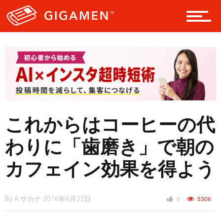
ヘルス・健康
スタイル
仮想通貨
これからはコーヒーの代
わりに「歯磨き」で朝の
スマートフォン
カフェイン効果を得よう
By
A.サカナ
2016年6月22日
0
5306
ニュース