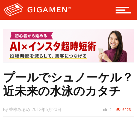
レジャー
ヘルス・健康
スタイル
プールでシュノーケル？
近未来の水泳のカタチ
仮想通貨
By
香椎みるめ
2012年5月20日
2
6023
スマートフォン