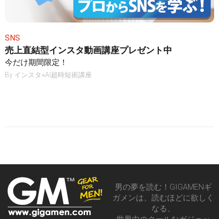
SNS
売上直結型インスタ動画講座プレゼント中
今だけ期間限定！
By
インスタ×AI超時短術講座
男の夢を読む！GIGAMENギ
ガメンは、読むほどに欲しく
なる、