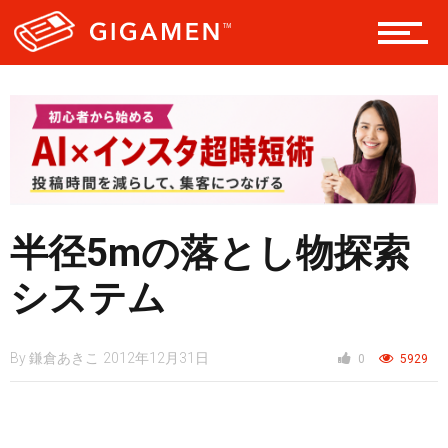
テック
レジャー
ヘルス・健康
半径5mの落とし物探索
スタイル
システム
仮想通貨
By
鎌倉あきこ
2012年12月31日
0
5929