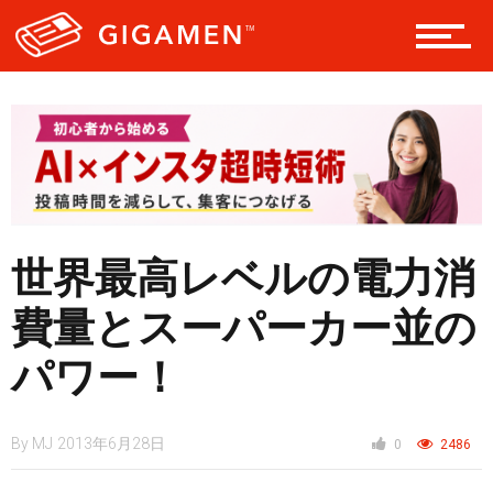
テック
レジャー
ヘルス・健康
世界最高レベルの電力消
費量とスーパーカー並の
スタイル
パワー！
仮想通貨
By
MJ
2013年6月28日
0
2486