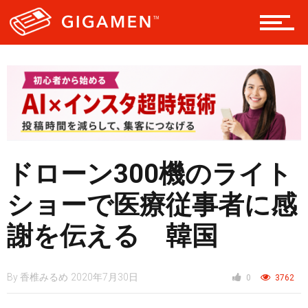
レジャー
ヘルス・健康
スタイル
ドローン300機のライト
仮想通貨
ショーで医療従事者に感
謝を伝える 韓国
スマートフォン
By
香椎みるめ
2020年7月30日
0
3762
ニュース