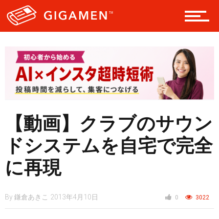
テック
レジャー
ヘルス・健康
【動画】クラブのサウン
ドシステムを自宅で完全
スタイル
に再現
By
鎌倉あきこ
2013年4月10日
0
3022
仮想通貨