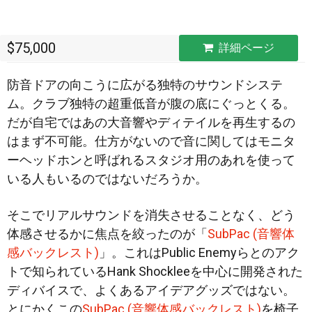
$75,000
詳細ページ
防音ドアの向こうに広がる独特のサウンドシステ
ム。クラブ独特の超重低音が腹の底にぐっとくる。
だが自宅ではあの大音響やディテイルを再生するの
はまず不可能。仕方がないので音に関してはモニタ
ーヘッドホンと呼ばれる
スタジオ用のあれを使って
いる人もいるのではないだろうか。
そこでリアルサウンドを消失させることなく、どう
体感させるかに焦点を絞ったのが「
SubPac (音響体
感バックレスト)
」。これはPublic Enemyらとのアク
トで知られているHank Shockleeを中心に開発された
ディバイスで、よくあるアイデアグッズではない。
とにかくこの
SubPac (音響体感バックレスト)
を椅子