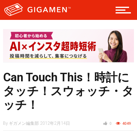
レジャー
ヘルス・健康
スタイル
Can Touch This！時計に
タッチ！スウォッチ・タ
仮想通貨
ッチ！
By
ギガメン編集部
2012年2月14日
スマートフォン
0
4049