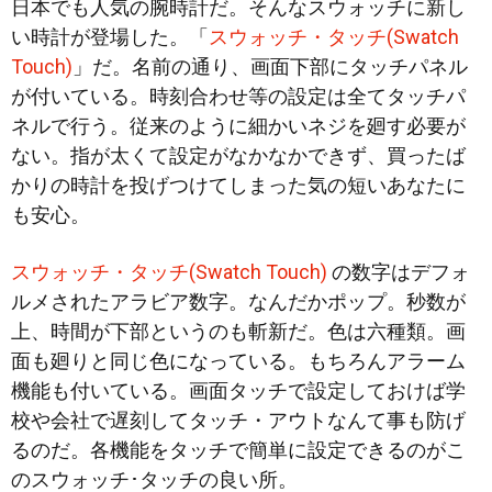
日本でも人気の腕時計だ。そんなスウォッチに新し
い時計が登場した。「
スウォッチ・タッチ(Swatch
Touch)
」だ。名前の通り、画面下部にタッチパネル
が付いている。時刻合わせ等の設定は全てタッチパ
ネルで行う。従来のように細かいネジを廻す必要が
ない。指が太くて設定がなかなかできず、買ったば
かりの時計
を投げつけてしまった気の短いあなたに
も安心。
スウォッチ・タッチ(Swatch Touch)
の数字はデフォ
ルメされたアラビア数字。なんだかポップ。秒数が
上、時間が下部というのも斬新だ。色は六種類。画
面も廻りと同じ色になっている。もちろんアラーム
機能も付いている。画面タッチで設定しておけば学
校や会社で遅刻してタッチ・アウトなんて事も防げ
るのだ。各機能をタッチで簡単に設定できるのがこ
のスウォッチ･タッチの良い所。