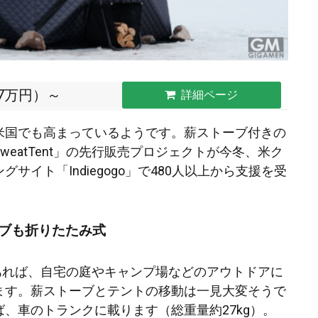
.7万円）～
詳細ページ
米国でも高まっているようです。薪ストーブ付きの
weatTent」の先行販売プロジェクトが今冬、米ク
サイト「Indiegogo」で480人以上から支援を受
ブも折りたたみ式
t」があれば、自宅の庭やキャンプ場などのアウトドアに
ます。薪ストーブとテントの移動は一見大変そうで
、車のトランクに載ります（総重量約27kg）。