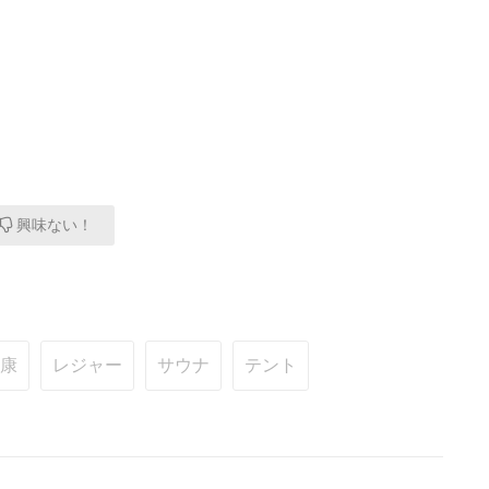
興味ない！
康
レジャー
サウナ
テント