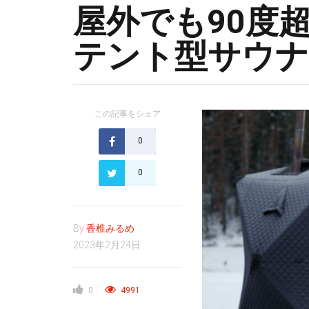
屋外でも90度
テント型サウナ
この記事をシェア
0
0
By
香椎みるめ
2023年2月24日
0
4991