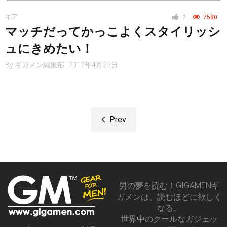
ギア
2
7580
マッチだってかっこよくスタイリッシ
ュにきめたい！
By
ギガメン編集部
2012年4月25日
Prev
男の夢を読む！GIGAMENギ
ガメンは、読むほどに欲しく
なる、
世界中のクールなガジェッ