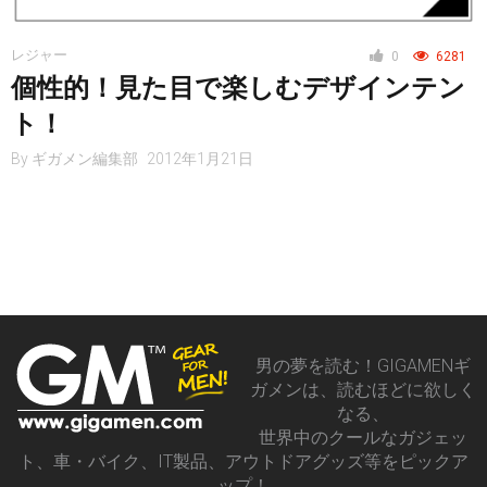
レジャー
レジャー
0
6281
個性的！見た目で楽しむデザインテン
ヘルス・健康
ト！
By
ギガメン編集部
2012年1月21日
スタイル
仮想通貨
男の夢を読む！GIGAMENギ
ガメンは、読むほどに欲しく
スマートフォン
なる、
世界中のクールなガジェッ
ト、車・バイク、IT製品、アウトドアグッズ等をピックア
ップ！