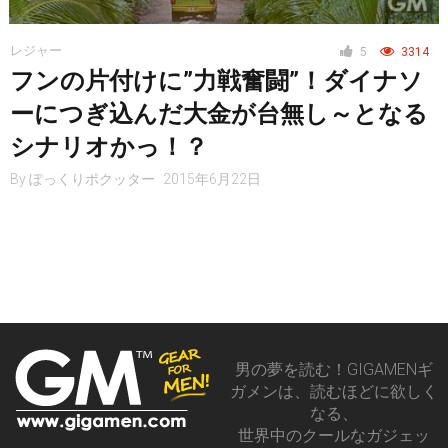
レジャー
レジャー
5
3314
フンの片付けに”力戦奮闘”！ダイナソ
ヘルス・健康
ーにつぎ込んだ大金が台無し～となる
シナリオかっ！？
By
ぽっくりポクッター
2015年6月22日
スタイル
仮想通貨
スマートフォン
男の夢を読む！GIGAMENギ
ガメンは、読むほどに欲しく
なる、
世界中のクールなガジェッ