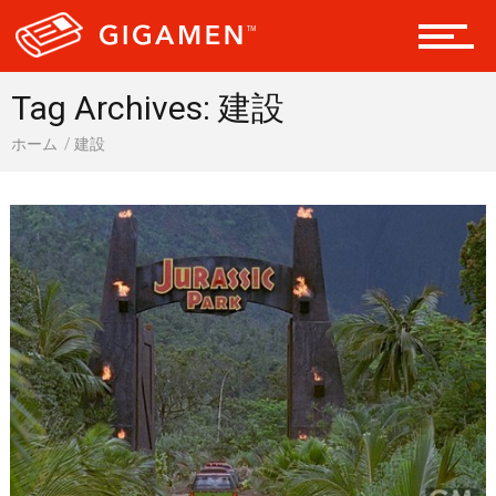
会員になる
Tag Archives: 建設
ホーム
建設
ドライブ 車
ギア
テック