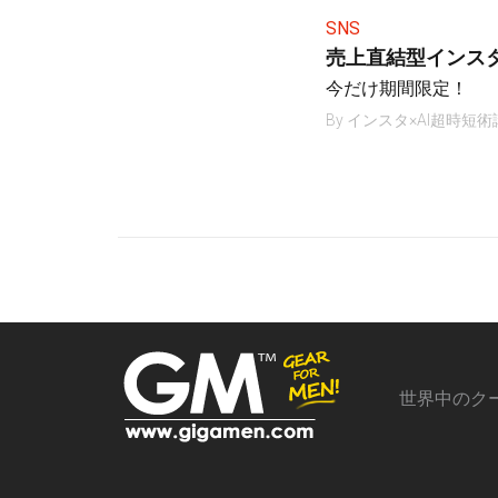
SNS
売上直結型インス
今だけ期間限定！
By
インスタ×AI超時短術
世界中のク