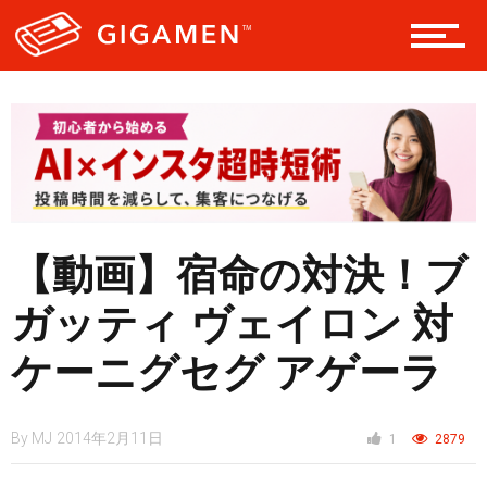
ギア
テック
レジャー
【動画】宿命の対決！ブ
ヘルス・健康
ガッティ ヴェイロン 対
ケーニグセグ アゲーラ
スタイル
By
MJ
2014年2月11日
1
2879
仮想通貨