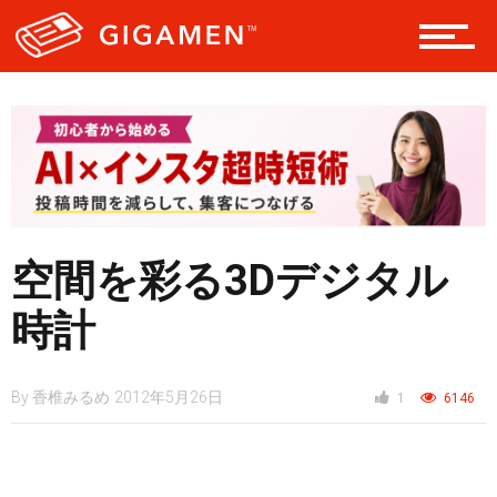
テック
レジャー
ヘルス・健康
空間を彩る3Dデジタル
時計
スタイル
By
香椎みるめ
2012年5月26日
1
6146
仮想通貨