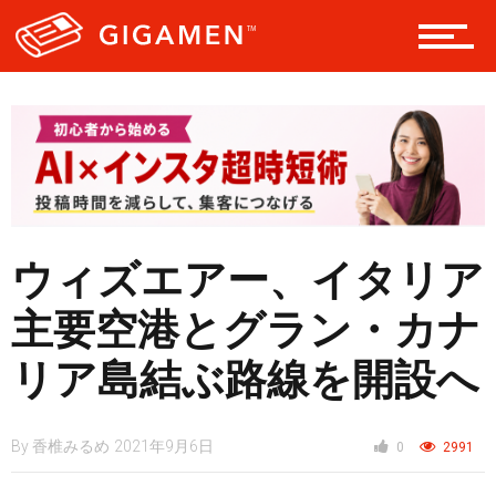
レジャー
ヘルス・健康
スタイル
ウィズエアー、イタリア
主要空港とグラン・カナ
仮想通貨
リア島結ぶ路線を開設へ
スマートフォン
By
香椎みるめ
2021年9月6日
0
2991