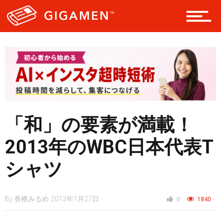
テック
レジャー
ヘルス・健康
「和」の要素が満載！
2013年のWBC日本代表T
スタイル
シャツ
仮想通貨
By
香椎みるめ
2013年1月27日
0
1840