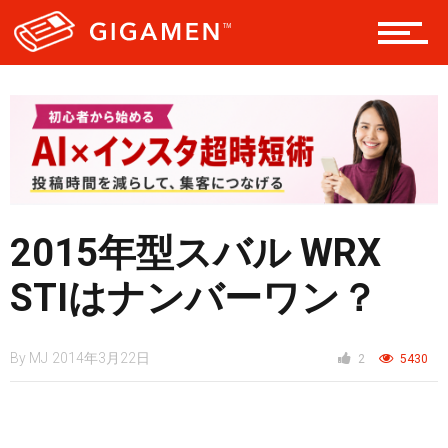
テック
レジャー
ヘルス・健康
2015年型スバル WRX
スタイル
STIはナンバーワン？
仮想通貨
By
MJ
2014年3月22日
2
5430