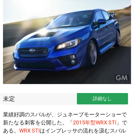
未定
詳細なし
業績好調のスバルが、ジュネーブモーターショーで
新たなる刺客を公開した。「
2015年型WRX STI
」で
ある。
WRX STI
はインプレッサの流れを汲むスバル