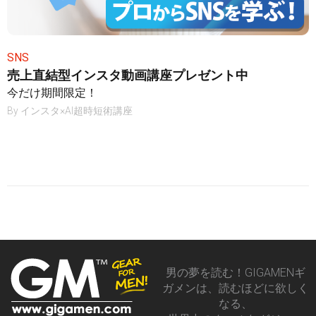
SNS
売上直結型インスタ動画講座プレゼント中
今だけ期間限定！
By
インスタ×AI超時短術講座
男の夢を読む！GIGAMENギ
ガメンは、読むほどに欲しく
なる、