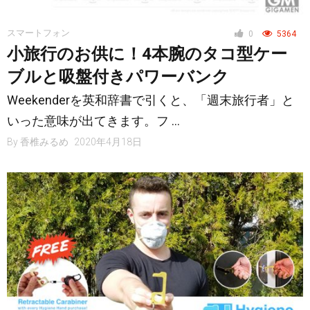
スマートフォン
0
5364
小旅行のお供に！4本腕のタコ型ケー
ブルと吸盤付きパワーバンク
Weekenderを英和辞書で引くと、「週末旅行者」と
いった意味が出てきます。フ …
By
香椎みるめ
2020年4月18日