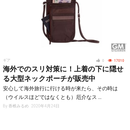
ギア
0
17010
海外でのスリ対策に！上着の下に隠せ
る大型ネックポーチが販売中
安心して海外旅行に行ける時が来たら、その時は
（ウイルスほどではなくとも）厄介なス …
By
香椎みるめ
2020年4月24日