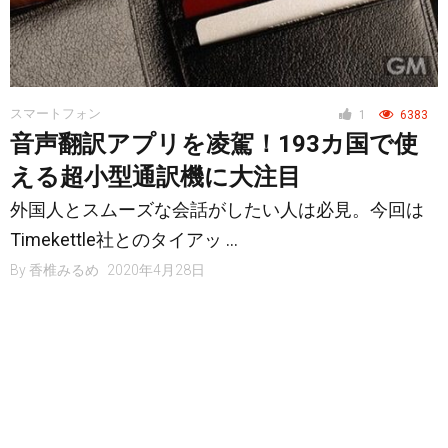
スマートフォン
1
6383
音声翻訳アプリを凌駕！193カ国で使
える超小型通訳機に大注目
外国人とスムーズな会話がしたい人は必見。今回は
Timekettle社とのタイアッ …
By
香椎みるめ
2020年4月28日