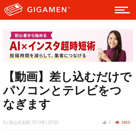
テック
レジャー
【動画】差し込むだけで
ヘルス・健康
パソコンとテレビをつ
なぎます
スタイル
By
高山光太郎
2014年1月9日
0
2953
仮想通貨