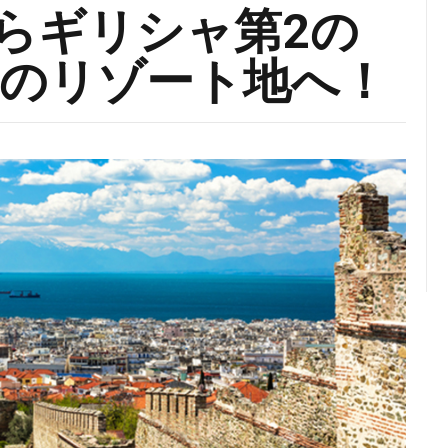
からギリシャ第2の
のリゾート地へ！