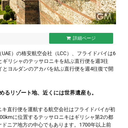
詳細ページ
UAE）の格安航空会社（LCC）、フライドバイは6
イとギリシャのテッサロニキを結ぶ直行便を週3往
バイとヨルダンのアカバを結ぶ直行便を週4往復で開
めるリゾート地、近くには世界遺産も。
ニキ直行便を運航する航空会社はフライドバイが初
00kmに位置するテッサロニキはギリシャ第2の都
ドニア地方の中心でもあります。1700年以上前