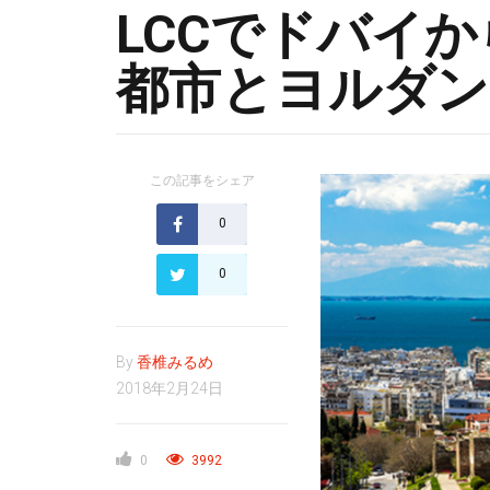
LCCでドバイ
都市とヨルダン
この記事をシェア
0
0
By
香椎みるめ
2018年2月24日
0
3992