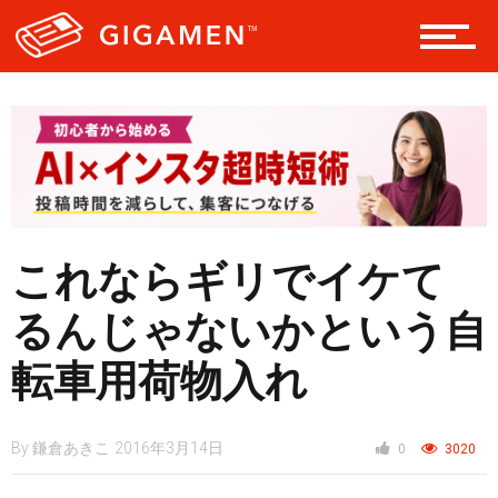
レジャー
ヘルス・健康
これならギリでイケて
スタイル
るんじゃないかという自
転車用荷物入れ
仮想通貨
By
鎌倉あきこ
2016年3月14日
0
3020
スマートフォン