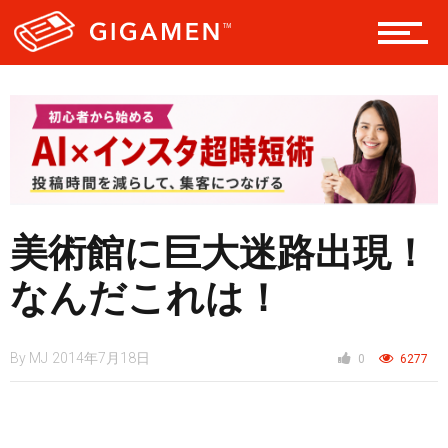
ヘルス・健康
スタイル
美術館に巨大迷路出現！
仮想通貨
なんだこれは！
スマートフォン
By
MJ
2014年7月18日
0
6277
ニュース