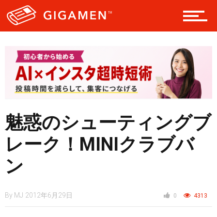
レジャー
ヘルス・健康
魅惑のシューティングブ
スタイル
レーク！MINIクラブバ
ン
仮想通貨
By
MJ
2012年6月29日
0
4313
スマートフォン