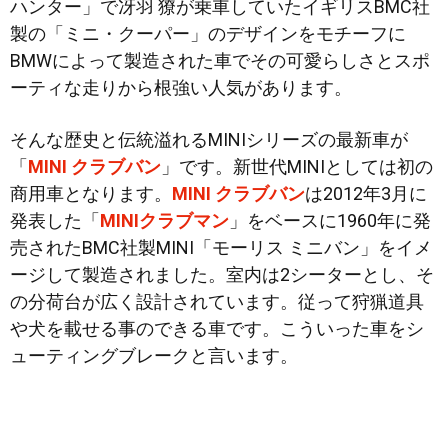
ハンター」で冴羽 獠が乗車していたイギリスBMC社
製の「ミニ・クーパー」のデザインをモチーフに
BMWによって製造された車でその可愛らしさとスポ
ーティな走りから根強い人気があります。
そんな歴史と伝統溢れるMINIシリーズの最新車が
「
MINI クラブバン
」です。新世代MINIとしては
初の
商用車となります。
MINI クラブバン
は2012年3月に
発表した「
MINIクラブマン
」をベースに1960年に発
売されたBMC社製MINI「モーリス ミニバン」をイメ
ージして製造されました。室内は2シーターとし、そ
の分荷台が広く設計されています。従って狩猟道具
や犬を載せる事のできる車です。こういった車をシ
ューティングブレークと言います。