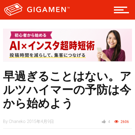
仮想通貨
スマートフォン
早過ぎることはない。ア
ニュース
ルツハイマーの予防は今
から始めよう
By
Chaneko
2015年4月9日
4
2606