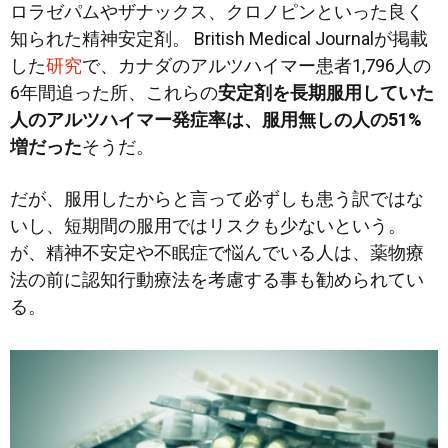
ロラゼパムやザナックス、クロノピンといった良く
知られた精神安定剤。 British Medical Journalが掲載
した
研究
で、カナダのアルツハイマー患者1,796人の
6年間追った所、これらの
安定剤を長期服用していた
人のアルツハイマー発症率は、服用無しの人の51%
増だった
そうだ。
だが、服用したからと言って必ずしも患う訳ではな
いし、短期間の服用ではリスクも少ないという。
が、精神不安定や不眠症で悩んでいる人は、薬物療
法の前に認知行動療法を考慮する事も勧められてい
る。