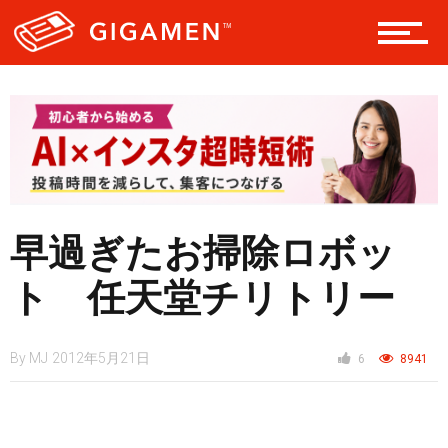
レジャー
ヘルス・健康
スタイル
早過ぎたお掃除ロボッ
ト 任天堂チリトリー
仮想通貨
By
MJ
2012年5月21日
6
8941
スマートフォン