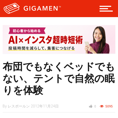
テック
レジャー
ヘルス・健康
布団でもなくベッドでも
ない、テントで自然の眠
スタイル
りを体験
仮想通貨
By
レスポールン
2012年11月24日
0
5095