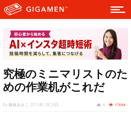
ヘルス・健康
スタイル
究極のミニマリストのた
仮想通貨
めの作業机がこれだ
スマートフォン
By
鎌倉あきこ
2015年1月24日
4
17694
ニュース