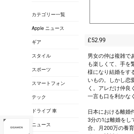
カテゴリー一覧
Apple ニュース
£52.99
ギア
男女の仲は複雑で
スタイル
も楽しくて、手を
スポーツ
様になり結婚をす
いもの。しかし恋
スマートフォン
く。アレだけ仲良
一言も口を利かな
テック
ドライブ 車
日本における離婚
3分の1は離婚を
ニュース
合、月200万の養