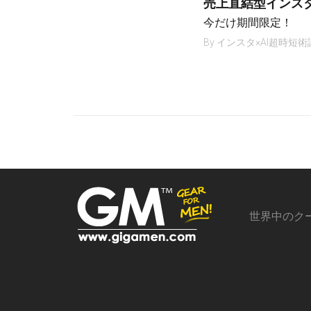
売上直結型インス
今だけ期間限定！
By
インスタ×AI超時短術
世界中のク