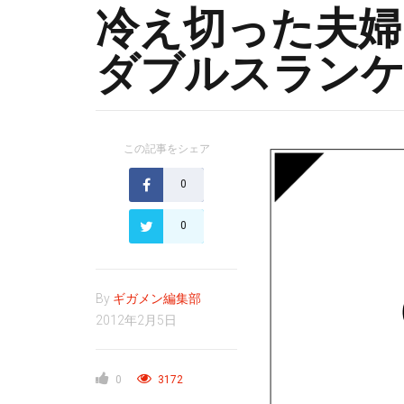
冷え切った夫婦
ダブルスラン
この記事をシェア
0
0
By
ギガメン編集部
2012年2月5日
0
3172