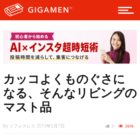
ギア
テック
レジャー
カッコよくものぐさに
ヘルス・健康
なる、そんなリビングの
マスト品
スタイル
By
ソフォクレス
2013年5月7日
0
2606