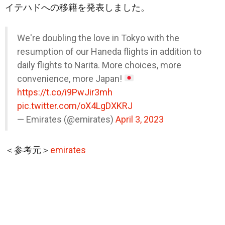
イテハドへの移籍を発表しました。
We're doubling the love in Tokyo with the
resumption of our Haneda flights in addition to
daily flights to Narita. More choices, more
convenience, more Japan!
https://t.co/i9PwJir3mh
pic.twitter.com/oX4LgDXKRJ
— Emirates (@emirates)
April 3, 2023
＜参考元＞
emirates