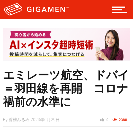
レジャー
ヘルス・健康
スタイル
エミレーツ航空、ドバイ
＝羽田線を再開 コロナ
仮想通貨
禍前の水準に
スマートフォン
By
香椎みるめ
2023年6月29日
0
2388