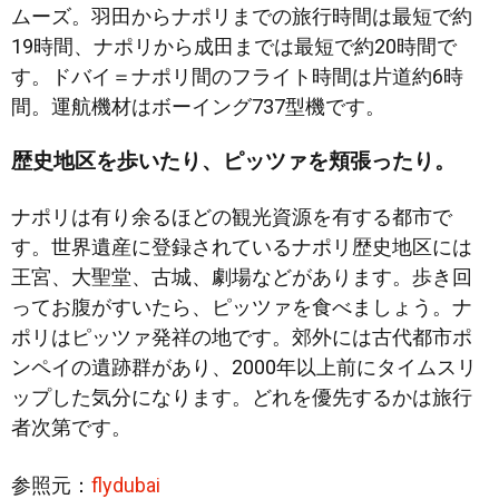
ムーズ。羽田からナポリまでの旅行時間は最短で約
19時間、ナポリから成田までは最短で約20時間で
す。ドバイ＝ナポリ間のフライト時間は片道約6時
間。運航機材はボーイング737型機です。
歴史地区を歩いたり、ピッツァを頬張ったり。
ナポリは有り余るほどの観光資源を有する都市で
す。世界遺産に登録されているナポリ歴史地区には
王宮、大聖堂、古城、劇場などがあります。歩き回
ってお腹がすいたら、ピッツァを食べましょう。ナ
ポリはピッツァ発祥の地です。郊外には古代都市ポ
ンペイの遺跡群があり、2000年以上前にタイムスリ
ップした気分になります。どれを優先するかは旅行
者次第です。
参照元：
flydubai