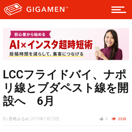
レジャー
ヘルス・健康
LCCフライドバイ、ナポ
スタイル
リ線とブダペスト線を開
仮想通貨
設へ 6月
By
香椎みるめ
2019年1月23日
0
3338
スマートフォン