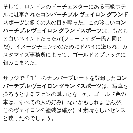
そして、ロンドンのドーチェスターにある高級ホテ
ルに駐車された
コンバーチブル ヴェイロン グランド
スポーツ
は多くの人の目を奪った。この珍しい
コン
バーチブル ヴェイロン グランドスポーツ
は、もとも
と白いペイントだったが(フローライダー氏と同じ
だ)、イメージチェンジのためにドバイに送られ、
カ
スタマイズ事務所によって、ゴールドとブラックに
包みこまれた。
サウジで「’1 ‘」のナンバープレートを登録した
コン
バーチブル ヴェイロン グランドスポーツ
は、
写真を
撮ろうとするファンの魅力となった。
ゴールド色の
車は、すべての人の好みにないかもしれませんが、
このヴェイロンの塗装は確かにす素晴らしいセンス
と映ったのでしょう。