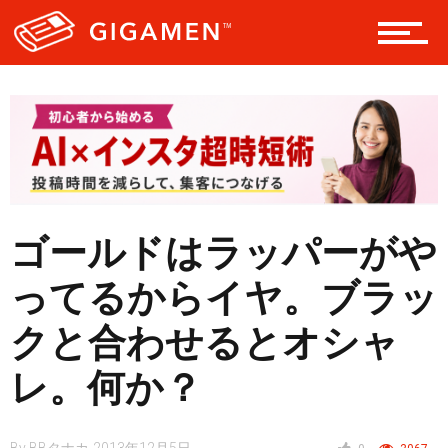
テック
レジャー
ゴールドはラッパーがや
ヘルス・健康
ってるからイヤ。ブラッ
クと合わせるとオシャ
スタイル
レ。何か？
仮想通貨