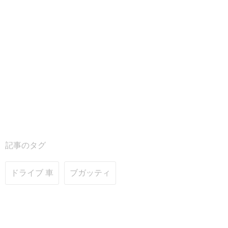
記事のタグ
ドライブ 車
ブガッティ