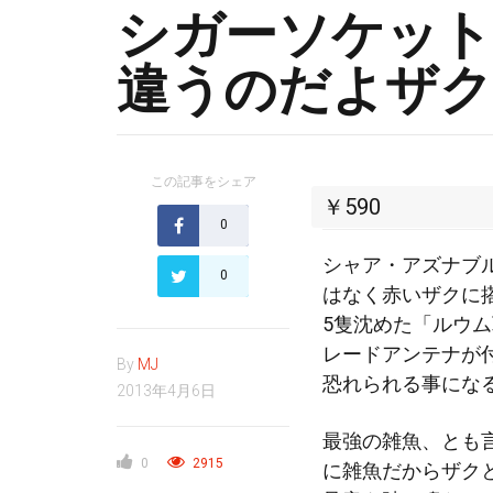
シガーソケット
違うのだよザ
この記事をシェア
￥590
0
シャア・アズナブ
0
はなく赤いザクに
5隻沈めた「ルウ
レードアンテナが
By
MJ
恐れられる事にな
2013年4月6日
最強の雑魚、とも
0
2915
に雑魚だからザク