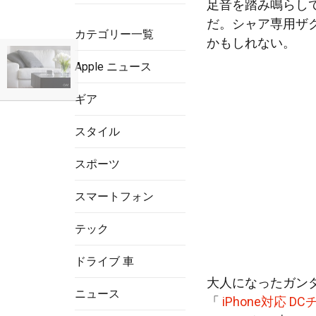
足音を踏み鳴らし
だ。シャア専用ザ
カテゴリー一覧
かもしれない。
Apple ニュース
ギア
スタイル
スポーツ
スマートフォン
テック
ドライブ 車
大人になったガン
ニュース
「
iPhone対応