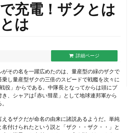
で充電！ザクとは
クとは
詳細ページ
ルがその名を一躍広めたのは、量産型の緑のザクで
搭乗し量産型ザクの三倍のスピードで戦艦を次々に
ム戦役」からである。中隊長となってからは頭にブ
付き、
シャアは｢赤い彗星」として地球連邦軍から
る。
言えるザクだが命名の由来に諸説あるようだ。単純
と名付けられたという説と「ザク・・ザク・・」と