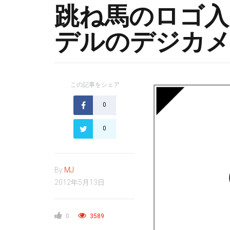
跳ね馬のロゴ入
デルのデジカ
この記事をシェア
0
0
By
MJ
2012年5月13日
0
3589