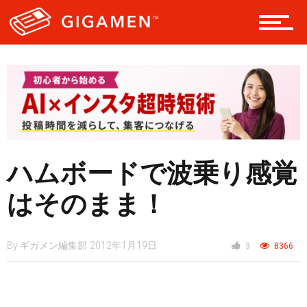
テック
レジャー
ヘルス・健康
ハムボードで波乗り感覚
はそのまま！
スタイル
By
ギガメン編集部
2012年1月19日
3
8366
仮想通貨