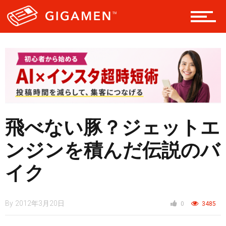
レジャー
ヘルス・健康
飛べない豚？ジェットエ
スタイル
ンジンを積んだ伝説のバ
イク
仮想通貨
By
2012年3月20日
0
3485
スマートフォン