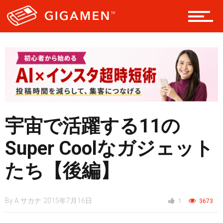
仮想通貨
スマートフォン
ニュース
宇宙で活躍する11の
Super Coolなガジェット
たち【後編】
By
A.サカナ
2015年7月16日
1
3673