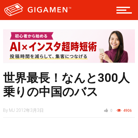
レジャー
ヘルス・健康
世界最長！なんと300人
スタイル
乗りの中国のバス
仮想通貨
By
MJ
2012年3月3日
0
4906
スマートフォン