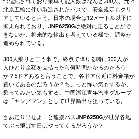
つ連結されており乗車可能人数はなんと300人。元々
北京五輪に伴い製造されたバスで、安全規定もクリ
アしていると言う。日本の場合は12メートル以下に
抑えられており、
JNP6250G
は絶対に走ることがで
きないが、将来的な輸出も考えている様で、調整が
進められている。
300人乗りと言う事で、終点で降りる時に300人が一
人ひとり金額を支払ったら何時間かかるのだろう
か？5ドアあると言うことで、各ドア付近に料金箱が
置いてあるのだろうか？ちょっと怖い気もするが、
乗ってみたい気もする。中国浙江青年汽車グループ
は「ヤングマン」として世界輸出を狙っている。
さあ走り出せよ！と連接バス
JNP6250G
が世界各地
でぶっ飛ばす日はやってくるだろうか？