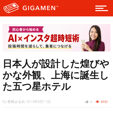
レジャー
ヘルス・健康
スタイル
日本人が設計した煌びや
かな外観、上海に誕生し
仮想通貨
た五つ星ホテル
By
香椎みるめ
2012年8月11日
0
3151
スマートフォン