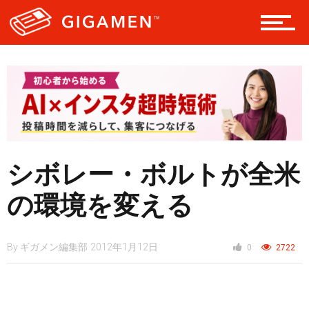
レジャー
ヘルス・健康
シボレー・ボルトが全米
スタイル
の環境を変える
仮想通貨
By
ギガメン編集部
2012年1月12日
0
2722
スマートフォン