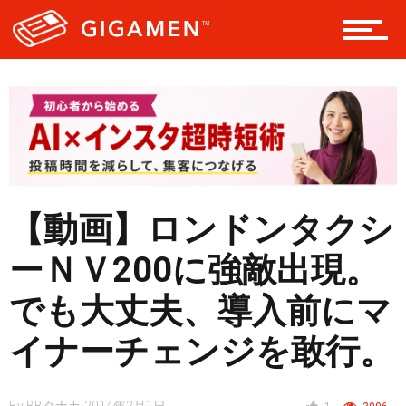
テック
レジャー
【動画】ロンドンタクシ
ヘルス・健康
ーＮＶ200に強敵出現。
でも大丈夫、導入前にマ
スタイル
イナーチェンジを敢行。
仮想通貨