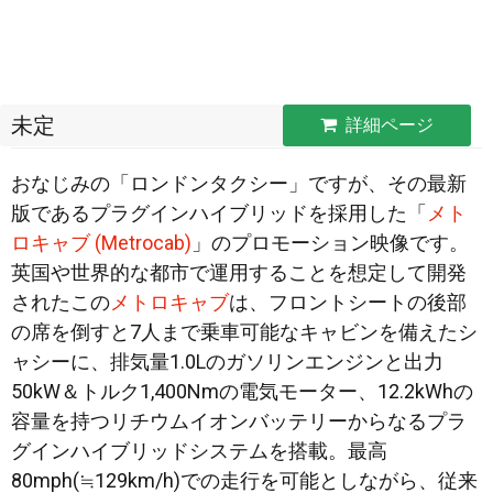
未定
詳細ページ
おなじみの「ロンドンタクシー」ですが、その最新
版であるプラグインハイブリッドを採用した「
メト
ロキャブ (Metrocab)
」のプロモーション映像です。
英国や世界的な都市で運用することを想定して開発
されたこの
メトロキャブ
は、フロントシートの後部
の
席を倒すと7人まで乗車可能なキャビンを備えたシ
ャシーに、排気量1.0Lのガソリンエンジンと出力
50kW＆トルク1,400Nmの電気モーター、12.2kWhの
容量を持つリチウムイオンバッテリーからなるプラ
グインハイブリッドシステムを搭載。最高
80mph(≒129km/h)での走行を可能としながら、従来