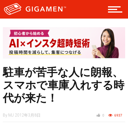
レジャー
ヘルス・健康
スタイル
駐車が苦手な人に朗報、
スマホで車庫入れする時
仮想通貨
代が来た！
スマートフォン
By
MJ
2012年3月8日
0
6937