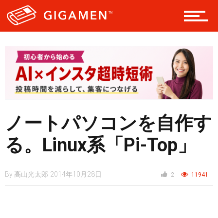
ヘルス・健康
スタイル
仮想通貨
ノートパソコンを自作す
スマートフォン
る。Linux系「Pi-Top」
By
高山光太郎
2014年10月28日
2
11941
ニュース