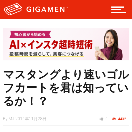
レジャー
ヘルス・健康
マスタングより速いゴル
スタイル
フカートを君は知ってい
るか！？
仮想通貨
By
MJ
2014年11月28日
0
4432
スマートフォン