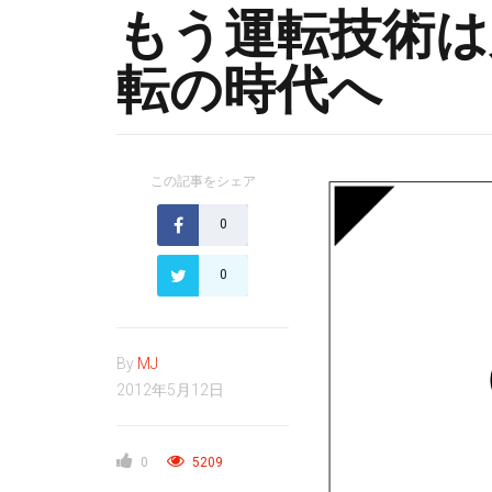
もう運転技術は
転の時代へ
この記事をシェア
0
0
By
MJ
2012年5月12日
0
5209